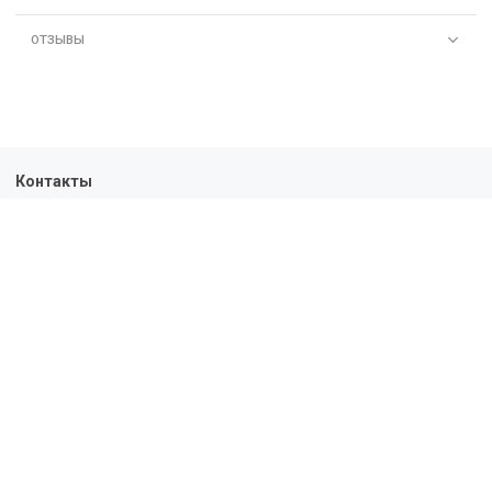
ОТЗЫВЫ
Контакты
+7-963-303-01-43
10:00 - 19:00
Политика конфиденциальности
Пользовательское соглашение
Условия обмена и возврата
Обратная связь
Доставка
Оплата
О нас