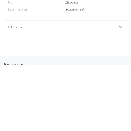
Пол
Девочка
Цвет товара
золотистый
ОТЗЫВЫ
Контакты
+7-963-303-01-43
10:00 - 19:00
Политика конфиденциальности
Пользовательское соглашение
Условия обмена и возврата
Обратная связь
Доставка
Оплата
О нас