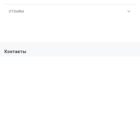
ОТЗЫВЫ
Контакты
+7-963-303-01-43
10:00 - 19:00
Политика конфиденциальности
Пользовательское соглашение
Условия обмена и возврата
Обратная связь
Доставка
Оплата
О нас