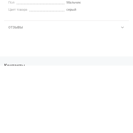
Пол
Мальчик
Цвет товара
серый
ОТЗЫВЫ
Контакты
+7-963-303-01-43
10:00 - 19:00
Политика конфиденциальности
Пользовательское соглашение
Условия обмена и возврата
Обратная связь
Доставка
Оплата
О нас