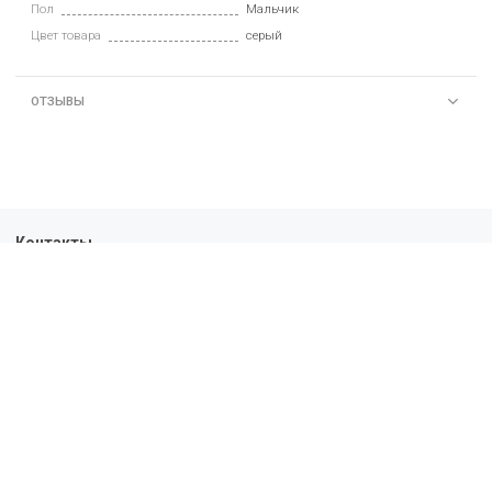
Пол
Мальчик
Цвет товара
серый
ОТЗЫВЫ
Контакты
+7-963-303-01-43
10:00 - 19:00
Политика конфиденциальности
Пользовательское соглашение
Условия обмена и возврата
Обратная связь
Доставка
Оплата
О нас