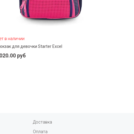
ет в наличии
В наличии
юкзак для девочки Starter Excel
Рюкзак для
Подробнее
020.00 руб
9200.00
Доставка
Оплата