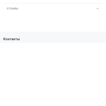
ОТЗЫВЫ
Контакты
+7-963-303-01-43
10:00 - 19:00
Политика конфиденциальности
Пользовательское соглашение
Условия обмена и возврата
Обратная связь
Доставка
Оплата
О нас