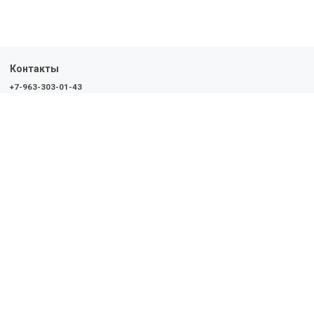
Контакты
+7-963-303-01-43
10:00 - 19:00
Политика конфиденциальности
Пользовательское соглашение
Условия обмена и возврата
Обратная связь
Доставка
Оплата
О нас
©First Step, 2021